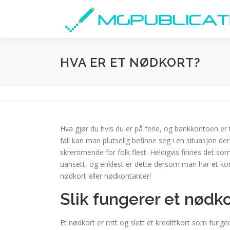
Skip
to
content
HVA ER ET NØDKORT?
Hva gjør du hvis du er på ferie, og bankkontoen er t
fall kan man plutselig befinne seg i en situasjon 
skremmende for folk flest. Heldigvis finnes det s
uansett, og enklest er dette dersom man har et kort
nødkort eller nødkontanter!
Slik fungerer et nødko
Et nødkort er rett og slett et kredittkort som fun