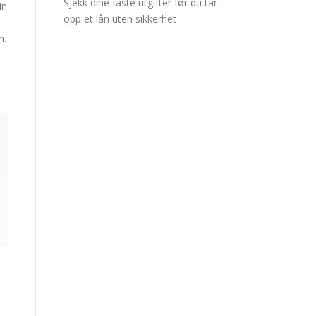
Sjekk dine faste utgifter før du tar
in
opp et lån uten sikkerhet
n.