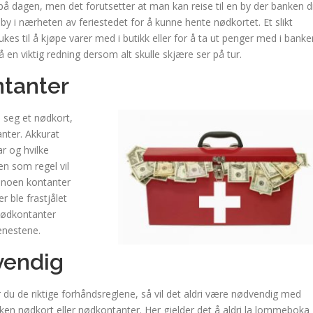
 på dagen, men det forutsetter at man kan reise til en by der banken d
 by i nærheten av feriestedet for å kunne hente nødkortet. Et slikt
es til å kjøpe varer med i butikk eller for å ta ut penger med i banke
å en viktig redning dersom alt skulle skjære ser på tur.
ntanter
e seg et nødkort,
anter. Akkurat
r og hvilke
en som regel vil
» noen kontanter
er ble frastjålet
 nødkontanter
jenestene.
vendig
 du de riktige forhåndsreglene, så vil det aldri være nødvendig med
ken nødkort eller nødkontanter. Her gjelder det å aldri la lommeboka