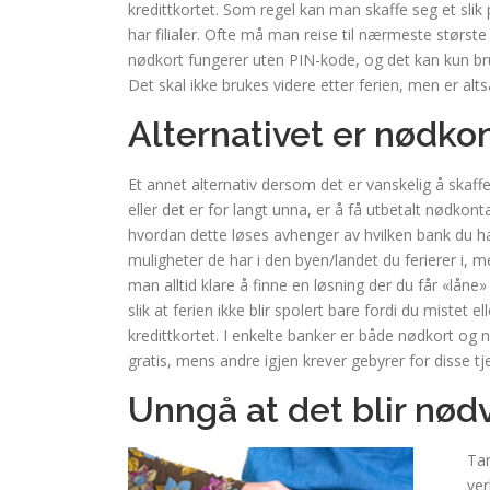
kredittkortet. Som regel kan man skaffe seg et slik
har filialer. Ofte må man reise til nærmeste største
nødkort fungerer uten PIN-kode, og det kan kun bruk
Det skal ikke brukes videre etter ferien, men er alts
Alternativet er nødko
Et annet alternativ dersom det er vanskelig å skaff
eller det er for langt unna, er å få utbetalt nødkont
hvordan dette løses avhenger av hvilken bank du ha
muligheter de har i den byen/landet du ferierer i, m
man alltid klare å finne en løsning der du får «låne
slik at ferien ikke blir spolert bare fordi du mistet ell
kredittkortet. I enkelte banker er både nødkort og
gratis, mens andre igjen krever gebyrer for disse t
Unngå at det blir nød
Tar
ver